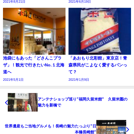
2021年8月21日
2021年6月19日
池袋にもあった「どさんこプラ
「あおもり北彩館」東京店！青
ザ」！観光で行きたいNo.１北海
森県民がこよなく愛するパンっ
道へ
て？
2021年5月1日
2021年1月9日
アンテナショップ巡り”福岡久留米館” 久留米圏の
魅力を新橋で
世界遺産もご当地グルメも！長崎の魅力たっぷり”日
本橋長崎館”