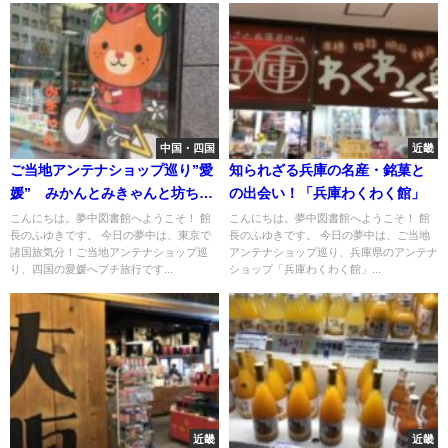
中国・四国
近畿
ご当地アンテナショップ巡り”愛
知られざる兵庫の名産・銘菓と
媛” みかんとみきゃんと坊ちゃ
の出会い！「兵庫わくわく館」
ん
こんにちは。夢中図書館へようこそ！ 館
こんにちは。夢中図書館へようこそ！ 館
長のふゆきです。 今日の夢中は、東京で
長のふゆきです。 今日の夢中は、ご当地
諸国旅気分！ご当地アンテナショップ巡
アンテナショップ巡り、兵庫県のアンテナ
り、四国の愛媛へプチ旅行です...
ショップ「兵庫わくわく館」...
近畿
近畿