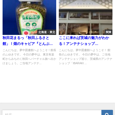
北海道・東北
関東
秋田花まるっ「秋田ふるさと
ここに来れば茨城の魅力がわか
館」！畑のキャビア『とんぶ
る！アンテナショップ
り』とは？
「IBARAKI sense」
こんにちは。夢中図書館へようこそ！館長
こんにちは。夢中図書館へようこそ！ 館
のふゆきです。 今日の夢中は、東京有楽
長のふゆきです。 今日の夢中は、ご当地
町からみちのく秋田へバーチャル旅へ出か
アンテナショップ巡り、茨城県のアンテナ
けましょう。ご当地アンテナ...
ショップ「IBARAKI ...