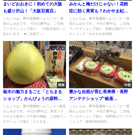
まいどおおきに！初めての大阪
みかんと梅だけじゃない！花粉
も盛り沢山！「大阪百貨店」
症に効く果実も？わかやま紀州
館
こんにちは。夢中図書館へようこそ！ 館
こんにちは。夢中図書館へようこそ！ 館
長のふゆきです。 今日の夢中は、ご当地
長のふゆきです。 今日の夢中は、ご当地
アンテナショップ巡り、「大阪百貨店」に
アンテナショップ巡り、和歌山県のアンテ
向かいます。 ■ご当地アン...
ナショップ「わかやま紀州館...
関東
中部
栃木の魅力まるごと「とちまる
豊かな自然が育む長寿県・長野
ショップ」かんぴょうの原料っ
アンテナショップ”銀座
て？
NAGANO”
こんにちは。夢中図書館へようこそ！館長
こんにちは。夢中図書館へようこそ！ 館
のふゆきです。 今日の夢中は、東京ソラ
長のふゆきです。 今日の夢中は、ご当地
マチから栃木へプチ旅行体験、ご当地アン
アンテナショップ巡り、長野県のアンテナ
テナショップ巡り「とちまる...
ショップ「銀座NAGANO...