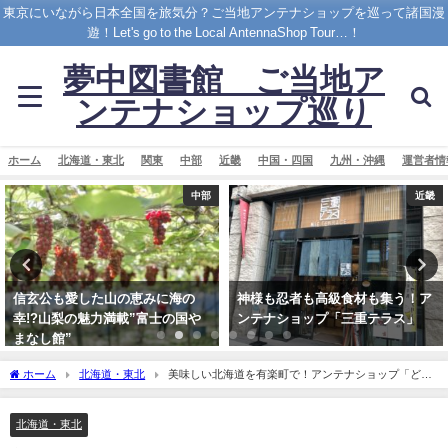
東京にいながら日本全国を旅気分？ご当地アンテナショップを巡って諸国漫
遊！Let's go to the Local AntennaShop Tour…！
夢中図書館 ご当地ア
ンテナショップ巡り
ホーム
北海道・東北
関東
中部
近畿
中国・四国
九州・沖縄
運営者情
近畿
中部
神様も忍者も高級食材も集う！ア
横浜中華街から伊豆の魅力を発
ンテナショップ「三重テラス」
信！伊豆半島アンテナショッ
プ”美・伊豆”
ホーム
北海道・東北
美味しい北海道を有楽町で！アンテナショップ「どさ
んこプラザ」
北海道・東北