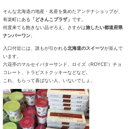
そんな北海道の地産・名産を集めたアンテナショップが、
有楽町にある
「どさんこプラザ」
です。
何度来ても飽きない品ぞろえ。さすがは
旅したい都道府県
ナンバーワン
。
入口付近には、誰もが引かれる
北海道のスイーツ
が並んで
います。
六花亭のマルセイバターサンド、ロイズ（ROYCE'）チョ
コレート、トラピストクッキーなどなど。
これ、もらって喜ばない人、いないでしょ。