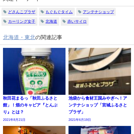
どさんこプラザ
もぐもぐタイム
アンテナショップ
カーリング女子
北海道
赤いサイロ
北海道・東北
の関連記事
秋田花まるっ「秋田ふるさと
池袋から食材王国みやぎへ！ア
館」！畑のキャビア『とんぶ
ンテナショップ「宮城ふるさと
り』とは？
プラザ」
2021年8月21日
2021年6月19日