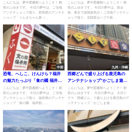
家」
しを富山から
こんにちは。夢中図書館へようこそ！ 館
こんにちは。夢中図書館へようこそ！ 館
長のふゆきです。 今日の夢中は、ご当地
長のふゆきです。 今日の夢中は、新企
アンテナショップ巡り、群馬県のアンテナ
画、東京で諸国旅気分！ご当地アンテナシ
ショップ「ぐんまちゃん家（...
ョップ巡り、北陸富山へプチ旅...
中部
九州・沖縄
恐竜、へしこ、けんけら？福井
西郷どんで盛り上げる鹿児島の
の魅力たっぷり「食の國 福井
アンテナショップ”かごしま遊楽
館」
館”
こんにちは。夢中図書館へようこそ！ 館
こんにちは。夢中図書館へようこそ！ 館
長のふゆきです。 今日の夢中は、ご当地
長のふゆきです。 今日の夢中は、大河ド
アンテナショップ巡り、福井県のアンテナ
ラマ「西郷どん」で盛り上げる鹿児島のア
ショップ「食の國 福井館」...
ンテナショップ「かごしま遊...