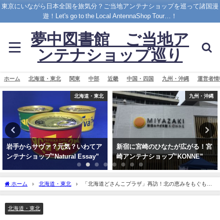
東京にいながら日本全国を旅気分？ご当地アンテナショップを巡って諸国漫
遊！Let's go to the Local AntennaShop Tour…！
夢中図書館 ご当地ア
ンテナショップ巡り
ホーム
北海道・東北
関東
中部
近畿
中国・四国
九州・沖縄
運営者情
九州・沖縄
中部
新宿に宮崎のひなたが広がる！宮
豊かな自然が育む長寿県・長野ア
崎アンテナショップ”KONNE”
ンテナショップ”銀座NAGANO”
ホーム
北海道・東北
「北海道どさんこプラザ」再訪！北の恵みをもぐもぐ
タイム
北海道・東北