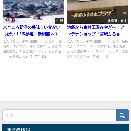
中部
北海道・東北
米どころ新潟の美味しい食がい
池袋から食材王国みやぎへ！ア
っぱい！”表参道・新潟館ネスパ
ンテナショップ「宮城ふるさと
ス”
プラザ」
こんにちは。夢中図書館へようこそ！ 館
こんにちは。夢中図書館へようこそ！館長
長のふゆきです。 今日の夢中は、東京で
のふゆきです。 今日の夢中は、東京池袋
諸国旅気分！ご当地アンテナショップ巡
から東北宮城へバーチャルトリップ、ご当
り、表参道から新潟へプチ旅行...
地アンテナショップ巡り「宮...
運営者情報