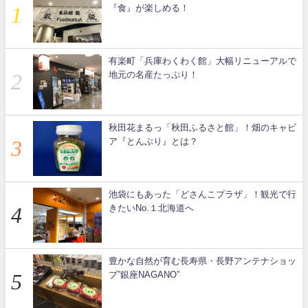
『食』が楽しめる！
有楽町「兵庫わくわく館」大幅リニューアルで
地元の名産たっぷり！
秋田花まるっ「秋田ふるさと館」！畑のキャビ
ア『とんぶり』とは？
池袋にもあった「どさんこプラザ」！観光で行
きたいNo.１北海道へ
豊かな自然が育む長寿県・長野アンテナショッ
プ”銀座NAGANO”