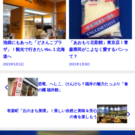
池袋にもあった「どさんこプラ
「あおもり北彩館」東京店！青
ザ」！観光で行きたいNo.１北海
森県民がこよなく愛するパンっ
道へ
て？
2021年5月1日
2021年1月9日
恐竜、へしこ、けんけら？福井の魅力たっぷり「食
の國 福井館」
有楽町「丘のまち美瑛」！美しい自然と美味＆安心
の食を楽しもう