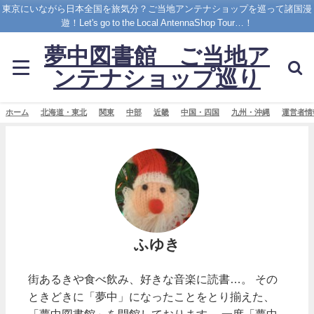
東京にいながら日本全国を旅気分？ご当地アンテナショップを巡って諸国漫
遊！Let's go to the Local AntennaShop Tour…！
夢中図書館 ご当地ア
ンテナショップ巡り
ホーム
北海道・東北
関東
中部
近畿
中国・四国
九州・沖縄
運営者情
ふゆき
街あるきや食べ飲み、好きな音楽に読書…。 その
ときどきに「夢中」になったことをとり揃えた、
「夢中図書館」を開館しております。 一度「夢中