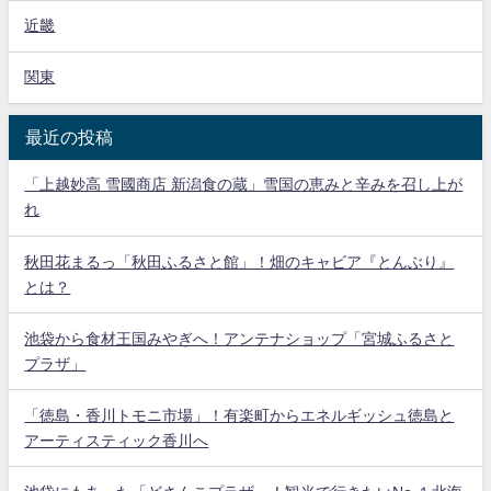
近畿
関東
最近の投稿
「上越妙高 雪國商店 新潟食の蔵」雪国の恵みと辛みを召し上が
れ
秋田花まるっ「秋田ふるさと館」！畑のキャビア『とんぶり』
とは？
池袋から食材王国みやぎへ！アンテナショップ「宮城ふるさと
プラザ」
「徳島・香川トモニ市場」！有楽町からエネルギッシュ徳島と
アーティスティック香川へ