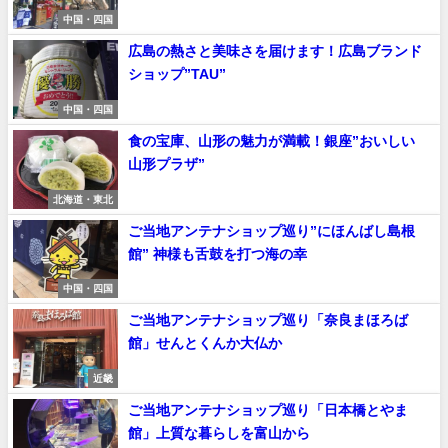
中国・四国
広島の熱さと美味さを届けます！広島ブランド
ショップ”TAU”
中国・四国
食の宝庫、山形の魅力が満載！銀座”おいしい
山形プラザ”
北海道・東北
ご当地アンテナショップ巡り”にほんばし島根
館” 神様も舌鼓を打つ海の幸
中国・四国
ご当地アンテナショップ巡り「奈良まほろば
館」せんとくんか大仏か
近畿
ご当地アンテナショップ巡り「日本橋とやま
館」上質な暮らしを富山から