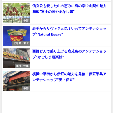
信玄公も愛した山の恵みに海の幸!?山梨の魅力
満載”富士の国やまなし館”
中部
岩手からサヴァ？元気？いわてアンテナショッ
プ”Natural Essay”
北海道・東北
西郷どんで盛り上げる鹿児島のアンテナショッ
プ”かごしま遊楽館”
九州・沖縄
横浜中華街から伊豆の魅力を発信！伊豆半島ア
ンテナショップ”美・伊豆”
中部