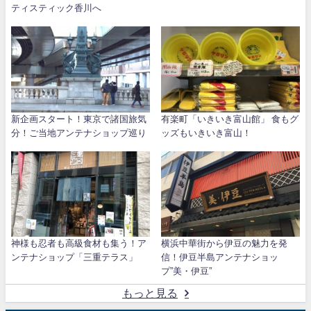
ティスティック香川へ
新企画スタート！東京で諸国旅気
有楽町「いきいき富山館」 食もグ
分！ご当地アンテナショップ巡り
ッズもいきいき富山！
神様も忍者も高級食材も集う！ア
横浜中華街から伊豆の魅力を発
ンテナショップ「三重テラス」
信！伊豆半島アンテナショッ
プ”美・伊豆”
もっと見る