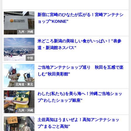
新宿に宮崎のひなたが広がる！宮崎アンテナシ
ョップ”KONNE”
九州・沖縄
米どころ新潟の美味しい食がいっぱい！”表参
道・新潟館ネスパス”
中部
ご当地アンテナショップ巡り 秋田を五感で楽
しむ”秋田美彩館”
北海道・東北
わした(私たち)を美ら海へ！沖縄ご当地ショッ
プ”わしたショップ銀座”
九州・沖縄
土佐高知はうまいぜよ！高知アンテナショッ
プ”まるごと高知”