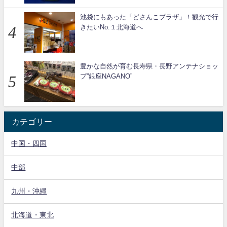
池袋にもあった「どさんこプラザ」！観光で行
きたいNo.１北海道へ
豊かな自然が育む長寿県・長野アンテナショッ
プ”銀座NAGANO”
カテゴリー
中国・四国
中部
九州・沖縄
北海道・東北