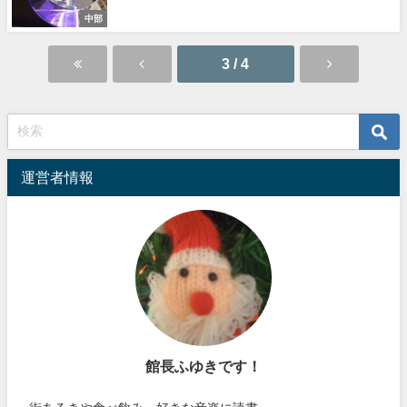
中部
3 / 4
運営者情報
館長ふゆきです！