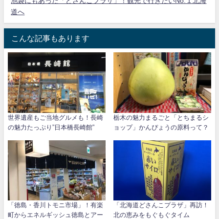
池袋にもあった「どさんこプラザ」！観光で行きたいNo.１北海
道へ
こんな記事もあります
世界遺産もご当地グルメも！長崎
栃木の魅力まるごと「とちまるシ
の魅力たっぷり”日本橋長崎館”
ョップ」かんぴょうの原料って？
「徳島・香川トモニ市場」！有楽
「北海道どさんこプラザ」再訪！
町からエネルギッシュ徳島とアー
北の恵みをもぐもぐタイム