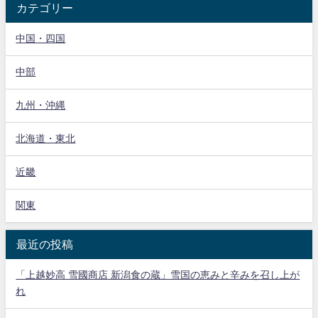
カテゴリー
中国・四国
中部
九州・沖縄
北海道・東北
近畿
関東
最近の投稿
「上越妙高 雪國商店 新潟食の蔵」雪国の恵みと辛みを召し上が
れ