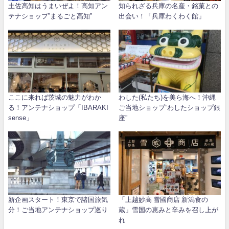
土佐高知はうまいぜよ！高知アン
知られざる兵庫の名産・銘菓との
テナショップ”まるごと高知”
出会い！「兵庫わくわく館」
ここに来れば茨城の魅力がわか
わした(私たち)を美ら海へ！沖縄
る！アンテナショップ「IBARAKI
ご当地ショップ”わしたショップ銀
sense」
座”
新企画スタート！東京で諸国旅気
「上越妙高 雪國商店 新潟食の
分！ご当地アンテナショップ巡り
蔵」雪国の恵みと辛みを召し上が
れ