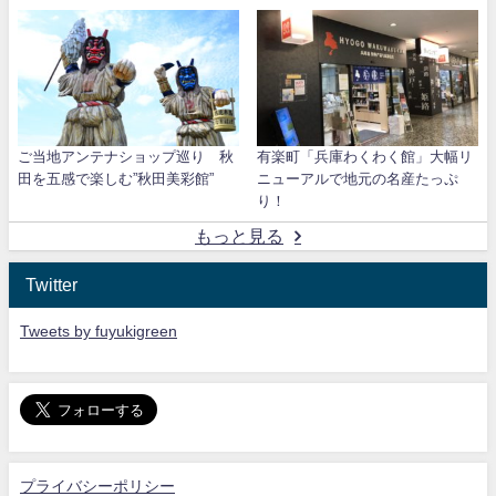
ご当地アンテナショップ巡り 秋
有楽町「兵庫わくわく館」大幅リ
田を五感で楽しむ”秋田美彩館”
ニューアルで地元の名産たっぷ
り！
もっと見る
Twitter
Tweets by fuyukigreen
プライバシーポリシー