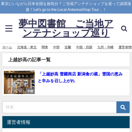
東京にいながら日本全国を旅気分？ご当地アンテナショップを巡って諸国漫
遊！Let's go to the Local AntennaShop Tour…！
夢中図書館 ご当地ア
ンテナショップ巡り
ホーム
北海道・東北
関東
中部
近畿
中国・四国
九州・沖縄
運営者情
上越妙高の記事一覧
「上越妙高 雪國商店 新潟食の蔵」雪国の恵み
と辛みを召し上がれ
中部
運営者情報