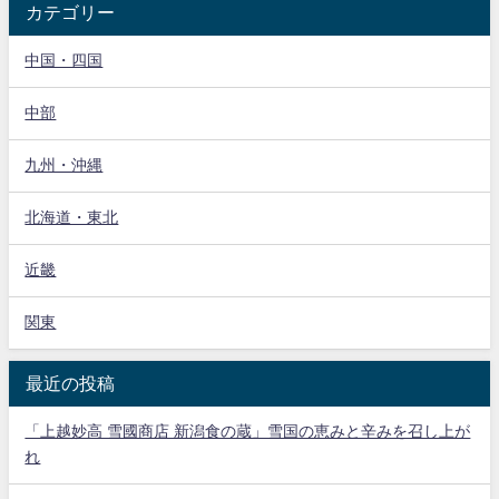
カテゴリー
中国・四国
中部
九州・沖縄
北海道・東北
近畿
関東
最近の投稿
「上越妙高 雪國商店 新潟食の蔵」雪国の恵みと辛みを召し上が
れ