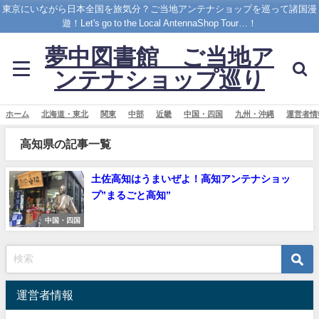
東京にいながら日本全国を旅気分？ご当地アンテナショップを巡って諸国漫
遊！Let's go to the Local AntennaShop Tour…！
夢中図書館 ご当地ア
ンテナショップ巡り
ホーム
北海道・東北
関東
中部
近畿
中国・四国
九州・沖縄
運営者情
高知県の記事一覧
土佐高知はうまいぜよ！高知アンテナショッ
プ”まるごと高知”
中国・四国
運営者情報