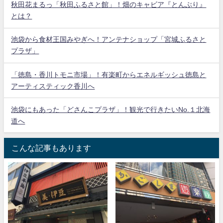
秋田花まるっ「秋田ふるさと館」！畑のキャビア『とんぶり』
とは？
池袋から食材王国みやぎへ！アンテナショップ「宮城ふるさと
プラザ」
「徳島・香川トモニ市場」！有楽町からエネルギッシュ徳島と
アーティスティック香川へ
池袋にもあった「どさんこプラザ」！観光で行きたいNo.１北海
道へ
こんな記事もあります