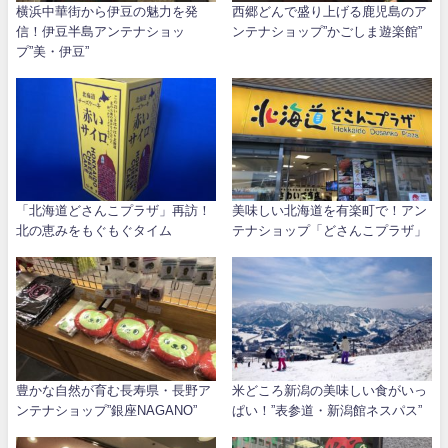
横浜中華街から伊豆の魅力を発
西郷どんで盛り上げる鹿児島のア
信！伊豆半島アンテナショッ
ンテナショップ”かごしま遊楽館”
プ”美・伊豆”
「北海道どさんこプラザ」再訪！
美味しい北海道を有楽町で！アン
北の恵みをもぐもぐタイム
テナショップ「どさんこプラザ」
豊かな自然が育む長寿県・長野ア
米どころ新潟の美味しい食がいっ
ンテナショップ”銀座NAGANO”
ぱい！”表参道・新潟館ネスパス”