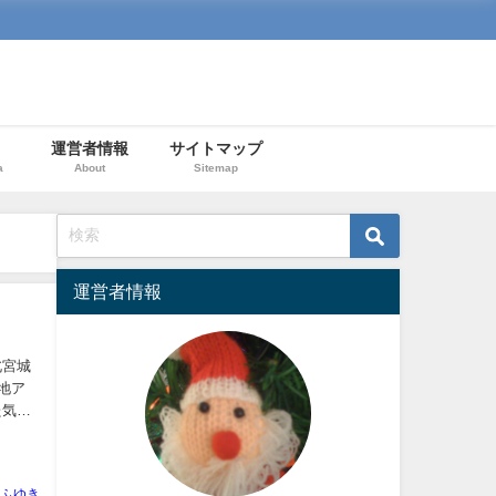
運営者情報
サイトマップ
a
About
Sitemap
運営者情報
北宮城
地ア
た気分
ふゆき