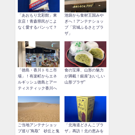
「あおもり北彩館」東
池袋から食材王国みや
京店！青森県民がこよ
ぎへ！アンテナショッ
なく愛するパンって？
プ「宮城ふるさとプラ
ザ」
「徳島・香川トモニ市
食の宝庫、山形の魅力
場」！有楽町からエネ
が満載！銀座”おいしい
ルギッシュ徳島とアー
山形プラザ”
ティスティック香川へ
ご当地アンテナショッ
「北海道どさんこプラ
プ巡り”鳥取” 砂丘と鬼
ザ」再訪！北の恵みを