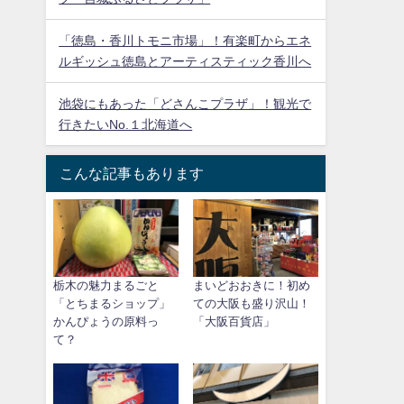
「徳島・香川トモニ市場」！有楽町からエネ
ルギッシュ徳島とアーティスティック香川へ
池袋にもあった「どさんこプラザ」！観光で
行きたいNo.１北海道へ
こんな記事もあります
栃木の魅力まるごと
まいどおおきに！初め
「とちまるショップ」
ての大阪も盛り沢山！
かんぴょうの原料っ
「大阪百貨店」
て？