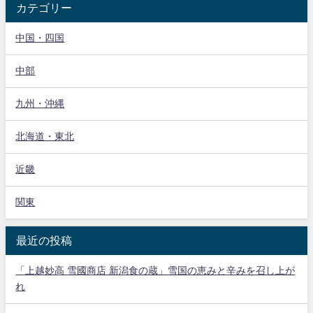
カテゴリー
中国・四国
中部
九州・沖縄
北海道・東北
近畿
関東
最近の投稿
「上越妙高 雪國商店 新潟食の蔵」雪国の恵みと辛みを召し上が
れ