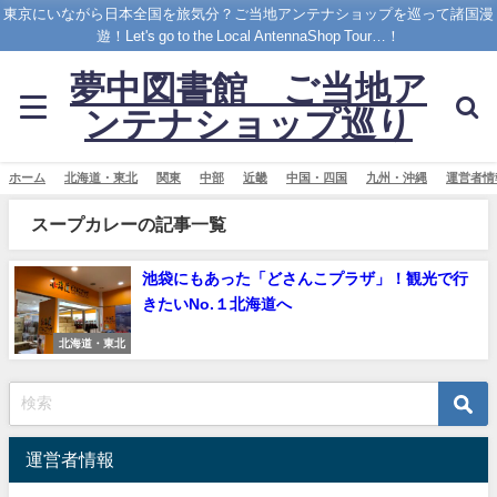
東京にいながら日本全国を旅気分？ご当地アンテナショップを巡って諸国漫
遊！Let's go to the Local AntennaShop Tour…！
夢中図書館 ご当地ア
ンテナショップ巡り
ホーム
北海道・東北
関東
中部
近畿
中国・四国
九州・沖縄
運営者情
スープカレーの記事一覧
池袋にもあった「どさんこプラザ」！観光で行
きたいNo.１北海道へ
北海道・東北
運営者情報