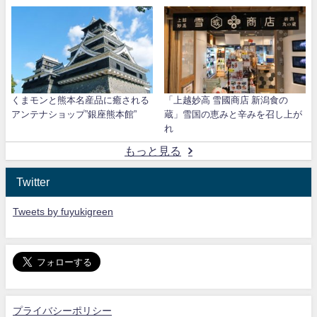
くまモンと熊本名産品に癒される
「上越妙高 雪國商店 新潟食の
アンテナショップ”銀座熊本館”
蔵」雪国の恵みと辛みを召し上が
れ
もっと見る
Twitter
Tweets by fuyukigreen
プライバシーポリシー