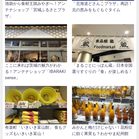
池袋から食材王国みやぎへ！アン
「北海道どさんこプラザ」再訪！
テナショップ「宮城ふるさとプラ
北の恵みをもぐもぐタイム
ザ」
ここに来れば茨城の魅力がわか
「まるごとにっぽん蔵」日本全国
る！アンテナショップ「IBARAKI
選りすぐりの『食』が楽しめる！
sense」
有楽町「いきいき富山館」 食もグ
みかんと梅だけじゃない！花粉症
ッズもいきいき富山！
に効く果実も？わかやま紀州館