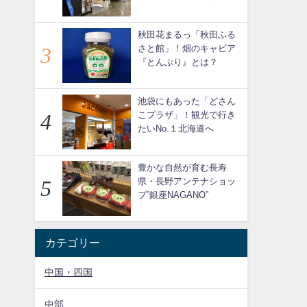
秋田花まるっ「秋田ふる
さと館」！畑のキャビア
『とんぶり』とは？
池袋にもあった「どさん
こプラザ」！観光で行き
たいNo.１北海道へ
豊かな自然が育む長寿
県・長野アンテナショッ
プ”銀座NAGANO”
カテゴリー
中国・四国
中部