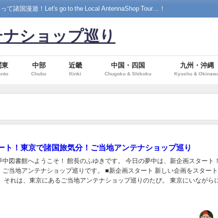
's go to the Local AntennaShop Tour…！
テナショップ巡り
関東
中部
近畿
中国・四国
九州・沖縄
nto
Chubu
Kinki
Chugoku & Shikoku
Kyushu & Okinaw
ート！東京で諸国旅気分！ご当地アンテナショップ巡り
夢中図書館へようこそ！ 館長のふゆきです。 今日の夢中は、新企画スタート
！ご当地アンテナショップ巡りです。 ■新企画スタート 新しい企画をスター
。 それは、東京にあるご当地アンテナショップ巡りのたび。 東京にいながら
地を旅しちゃおう！…いや、旅した気分を...