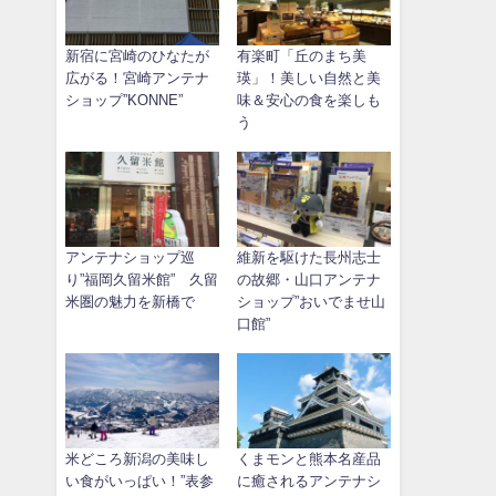
新宿に宮崎のひなたが
有楽町「丘のまち美
広がる！宮崎アンテナ
瑛」！美しい自然と美
ショップ”KONNE”
味＆安心の食を楽しも
う
アンテナショップ巡
維新を駆けた長州志士
り”福岡久留米館” 久留
の故郷・山口アンテナ
米圏の魅力を新橋で
ショップ”おいでませ山
口館”
米どころ新潟の美味し
くまモンと熊本名産品
い食がいっぱい！”表参
に癒されるアンテナシ