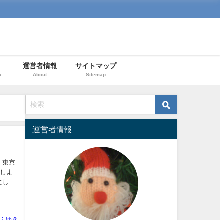
運営者情報
サイトマップ
a
About
Sitemap
運営者情報
！東京
トしよ
にし
ふゆき