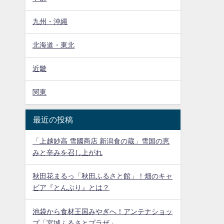
九州・沖縄
北海道・東北
近畿
関東
最近の投稿
「上越妙高 雪國商店 新潟食の蔵」雪国の恵
みと辛みを召し上がれ
秋田花まるっ「秋田ふるさと館」！畑のキャ
ビア『とんぶり』とは？
池袋から食材王国みやぎへ！アンテナショッ
プ「宮城ふるさとプラザ」