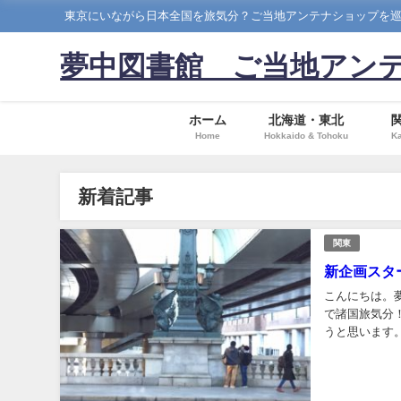
東京にいながら日本全国を旅気分？ご当地アンテナショップを巡って諸国漫遊！Let
夢中図書館 ご当地アン
ホーム
北海道・東北
Home
Hokkaido & Tohoku
Ka
新着記事
関東
新企画スタ
こんにちは。
で諸国旅気分
うと思います
て、あの地この