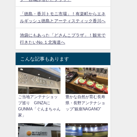
「徳島・香川トモニ市場」！有楽町からエネ
ルギッシュ徳島とアーティスティック香川へ
池袋にもあった「どさんこプラザ」！観光で
行きたいNo.１北海道へ
こんな記事もあります
ご当地アンテナショッ
豊かな自然が育む長寿
プ巡り GINZAに
県・長野アンテナショ
GUNMA「ぐんまちゃん
ップ”銀座NAGANO”
家」